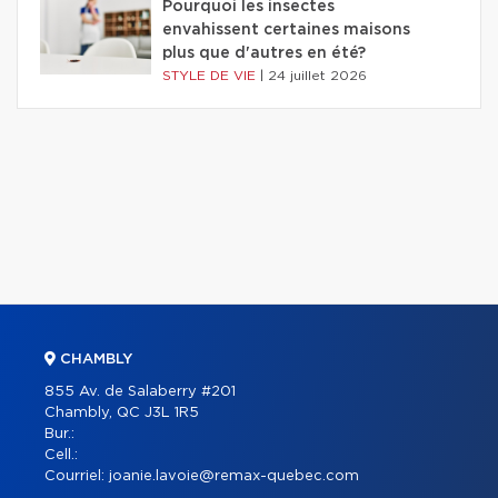
Pourquoi les insectes
envahissent certaines maisons
plus que d'autres en été?
STYLE DE VIE
|
24 juillet 2026
CHAMBLY
855 Av. de Salaberry #201
Chambly, QC J3L 1R5
Bur.:
Cell.:
Courriel:
joanie.lavoie@remax-quebec.com